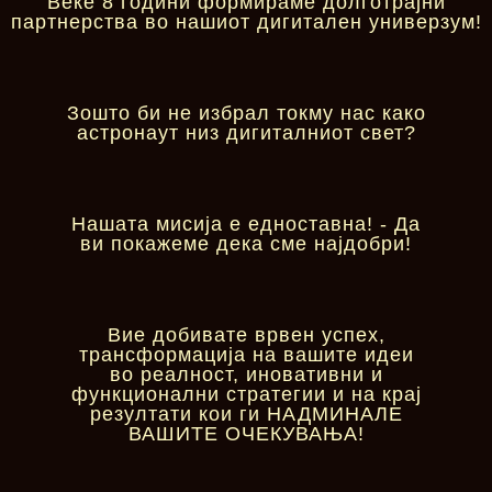
Веќе 8 години формираме долготрајни
партнерства во нашиот дигитален универзум!
Зошто би не избрал токму нас како
астронаут низ дигиталниот свет?
Нашата мисија е едноставна! - Да
ви покажеме дека сме најдобри!
Вие добивате врвен успех,
трансформација на вашите идеи
во реалност, иновативни и
функционални стратегии и на крај
резултати кои ги НАДМИНАЛЕ
ВАШИТЕ ОЧЕКУВАЊА!